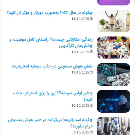
کنند؟
چگونه در سال ۲۰۲۶ به‌صورت دورکار و مؤثر کار کنیم؟
– چه نوع مشتری / کارفرما برای شما بیشترین سودآوری را
14/10/2025
دارد؟
– چه توانایی / ابزاری از شما بیشتر مورد توجه قرار می
زندگی استارتاپی چیست؟ راهنمای کامل موفقیت و
چالش‌های کارآفرینی
گیرد؟
12/10/2025
مرور کردن و پاسخ به این سوال ها به شما در پیشرفت
نقش هوش مصنوعی در جذب سرمایه استارتاپ‌ها
11/10/2025
چشمگیر فریلنسینگ، کمک ویژه ای خواهد کرد. پس بهتر
است از هم اکنون برنامه جدید خود را نوشته و بازارهای
چطور اولین سرمایه‌گذاری را برای استارتاپ جذب
هدف خود را شناسایی نمایید.
کنیم؟
10/10/2025
تعادل زندگی کاری / شخصی
چگونه استارتاپ‌ها می‌توانند در عصر هوش مصنوعی
دوام بیاورند؟
یکی از نامناسب ترین تفریحات ما فریلنسرها اینست که
07/10/2025