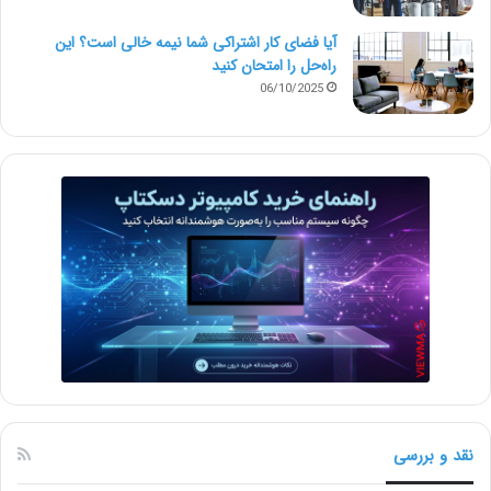
برای این که یک موقع فرصت از دست نرود، به خودمان
آیا فضای کار اشتراکی شما نیمه‌ خالی است؟ این
بسیار فشار می آوریم و پروژه پشت پروژه می گیریم. با این
راه‌حل را امتحان کنید
06/10/2025
که رسیدن به نقطه آرامش خاطر کاملا منطقی است، اما باید
حواسمان به ساعات کاری، سلامتی و روابط شخصی مان
باشد.
در سال آینده این اهداف را دنبال می کنیم؛
– مرز بین کار و زمان شخصی را تعیین می کنم.هیچ گاه در
ساعات پس از کار، مخصوصا در اواخر شب به هیچ تلفن
کاری پاسخ نمی دهم. اگر هم وقت اضافه ای آمد، با دوستان
و خانواده می گذرانم یا کتاب می خوانم.
– سعی می کنم از “نه” بیشتر استفاده کنم. شاید بعضی
نقد و بررسی
اوقات برای راضی نگه داشتن و حفظ رابطه کاری با مشتریان