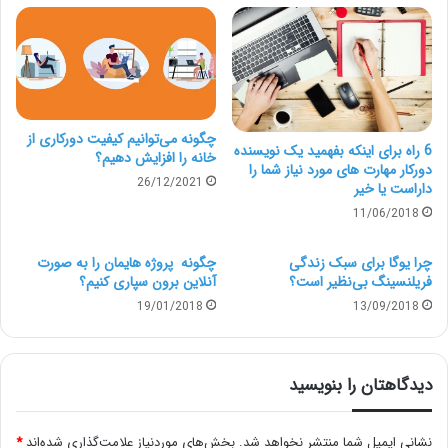
هایی که به دنبال بروز بودن هستند و افرادی
چگونه می‌توانیم کیفیت دورکاری از
6 راه برای اینکه بفهمید یک نویسنده
که می خواهند این حرفه جذاب را آغاز کنند،
خانه را افزایش دهیم؟
دورکار مهارت های مورد نیاز شما را
26/12/2021
داراست یا خیر
11/06/2018
یک متن انگیزشی بنویسیم.
چرا یوگا برای سبک زندگی
چگونه پروژه هایمان را به صورت
فریلنسینگ بی‌نظیر است؟
آنلاین برون سپاری کنیم؟
19/01/2018
13/09/2018
امیدواریم که بتواند در گام های بعدی شما را
راهنمایی کند.
دیدگاهتان را بنویسید
حوزه فریلنسینگ در تمام دنیا در حال پیشرفت است و چون
کار های این چنینی افزایش می یابند، گرایش به سمت ارائه
نشانی ایمیل شما منتشر نخواهد شد.
بخش‌های موردنیاز علامت‌گذاری شده‌اند
*