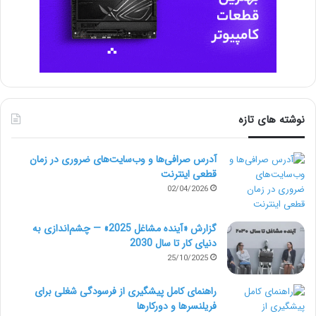
هستند. این برنامه‌ها در اصل وب سایت‌هایی هستند که
ازطریق مرورگر موبایل در پوستۀ برنامه‌های تلفن همراه
جاسازی شده‌اند.
4. ویژگی‌های اصلی اپلیکیشن
نوشته های تازه
آیا به این فکر کرده‌اید که اپلیکیشن شما قرار است چه
ویژگی‌هایی داشته باشد؟ هرچقدر که ویژگی‌های مورد نظر
آدرس صرافی‌ها و وب‌سایت‌های ضروری در زمان
قطعی اینترنت
شما پیچیده‌تر باشند، هزینه ساخت اپلیکیشن نیز افزایش
02/04/2026
خواهد یافت. بهتر است در زمان طراحی اپلیکیشن، به این
گزارش «آینده مشاغل 2025» — چشم‌اندازی به
چند سؤال مهم فکر کنید:
دنیای کار تا سال 2030
25/10/2025
نحوۀ ورود به اپلیکیشن
راهنمای کامل پیشگیری از فرسودگی شغلی برای
کاربران چگونه قرار است وارد فضای اپلیکیشن شما بشوند؟
فریلنسرها و دورکارها