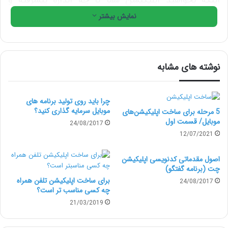
اینکه بخواهید اپلیکیشن شما تا چه اندازه پیشرفته و
نمایش بیشتر
حرفه‌ای باشد تعیین می‌کند که چه فردی را برای توسعۀ آن
انتخاب کنید. این انتخاب قطعاً تأثیر مستقیمی روی هزینه‌
ساخت اپلیکیشن خواهد گذاشت. در ادامه به انواع
نوشته های مشابه
اپلیکیشن‌ها و نوع توسعۀ آنها اشاره خواهد شد.
برنامه‌های وب
چرا باید روی تولید برنامه های
موبایل سرمایه گذاری کنید؟
5 مرحله برای ساخت اپلیکیشن‌های
موبایل/ قسمت اول
این برنامه‌ها از نظر فنی برنامه‌های موبایل نیستند، بلکه وب
24/08/2017
12/07/2021
سایت‌هایی هستند که با موبایل سازگارند. این برنامه‌ها یکی
از ارزان‌ترین گزینه‌ها برای کسب و کارهای کوچک و نوپا
اصول مقدماتی کدنویسی اپلیکیشن
چت (برنامه گفتگو)
هستند.
برای ساخت اپلیکیشن تلفن همراه
24/08/2017
چه کسی مناسب تر است؟
21/03/2019
برنامه‌های بومی