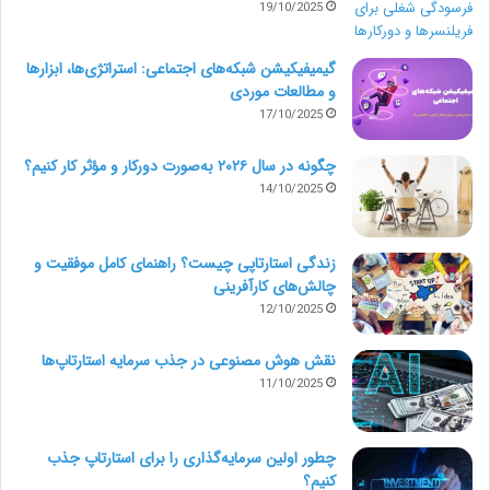
19/10/2025
هرچه اپلیکیشن شما و نحوۀ ورود به آن پیچیده‌تر باشد،
حدود 15 یا 20 ساعت به پروژۀ شما اضافه خواهد شد.
گیمیفیکیشن شبکه‌های اجتماعی: استراتژی‌ها، ابزارها
و مطالعات موردی
رایج‌ترین شیوه‌های ورود به اغلب اپلیکیشن‌ها عبارت است
17/10/2025
از:
چگونه در سال ۲۰۲۶ به‌صورت دورکار و مؤثر کار کنیم؟
14/10/2025
ورود به اکانت شبکه‌های اجتماعی مثل فیسبوک، گوگل
و…
زندگی استارتاپی چیست؟ راهنمای کامل موفقیت و
ورود با ایمیل
چالش‌های کارآفرینی
12/10/2025
ورود با شماره تلفن
نقش هوش مصنوعی در جذب سرمایه استارتاپ‌ها
بدون نیاز به ورود
11/10/2025
چطور اولین سرمایه‌گذاری را برای استارتاپ جذب
کنیم؟