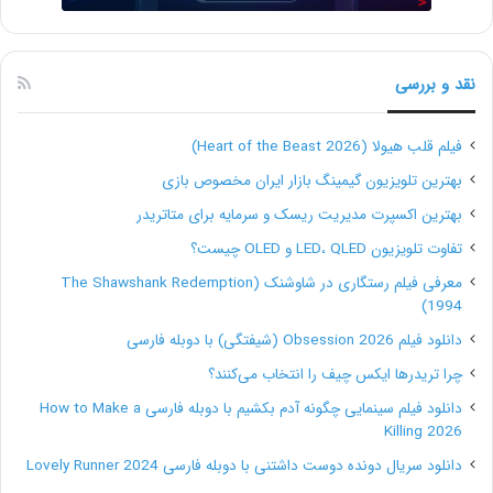
صورت آنلاین در یک هتل اتاق رزرو کنند؟ اینکه برنامه شما
قرار است چه ویژگی‌هایی داشته باشد، تأثیر مستقیمی روی
نقد و بررسی
هزینه ساخت اپلیکیشن خواهد گذاشت.
فیلم قلب هیولا (Heart of the Beast 2026)
ادغام سخت‌افزارهای برنامه
بهترین تلویزیون گیمینگ بازار ایران مخصوص بازی
اپلیکیشن شما باید با چه ویژگی‌های سخت افزاری مهمی
بهترین اکسپرت مدیریت ریسک و سرمایه برای متاتریدر
ادغام شود؟ آیا می‌خواهید آن را برای یک برنامۀ فیلتر
تفاوت تلویزیون LED، QLED و OLED چیست؟
واقعیت افزوده (AR) برای رسانه‌های اجتماعی بسازید؟ در
معرفی فیلم رستگاری در شاوشنک (The Shawshank Redemption
1994)
این صورت باید آن را با دوربین‌ موبایل‌ها ادغام کنید. شاید
دانلود فیلم Obsession 2026 (شیفتگی) با دوبله فارسی
هم می‌خواهید در چت‌های پیام‌رسان‌های خود قابلیت ارسال
چرا تریدرها ایکس چیف را انتخاب می‌کنند؟
و دریافت صدا را داشته باشید. در این صورت اپلیکیشن شما
دانلود فیلم سینمایی چگونه آدم بکشیم با دوبله فارسی How to Make a
Killing 2026
باید به میکروفون موبایل‌ها نیز دسترسی داشته باشد.
دانلود سریال دونده دوست داشتنی با دوبله فارسی Lovely Runner 2024